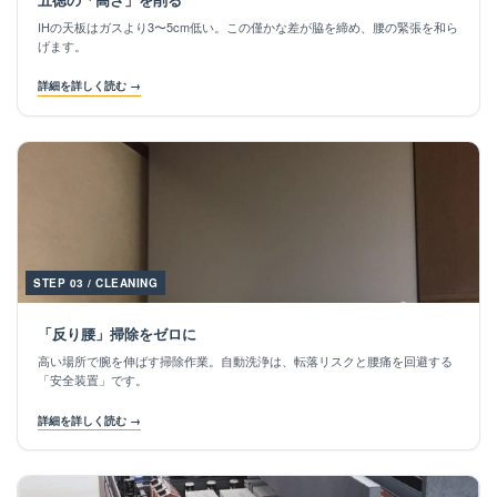
IHの天板はガスより3〜5cm低い。この僅かな差が脇を締め、腰の緊張を和ら
げます。
詳細を詳しく読む →
STEP 03 / CLEANING
「反り腰」掃除をゼロに
高い場所で腕を伸ばす掃除作業。自動洗浄は、転落リスクと腰痛を回避する
「安全装置」です。
詳細を詳しく読む →