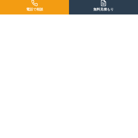
03
電話で相談
無料見積もり
STEP 03
「収納」の合理
開き扉はもういらない。重い鍋を指一本で出し入れし、重心移動を最小
限にするレールの秘密。
詳しく見る →
GOAL
THE FINAL ANSWER
「理想形」の全貌
平野区のお客様と辿り着いた、妥協なき集大成。費用より健康を選ん
だ、究極の事例を紹介。
答えを見る →