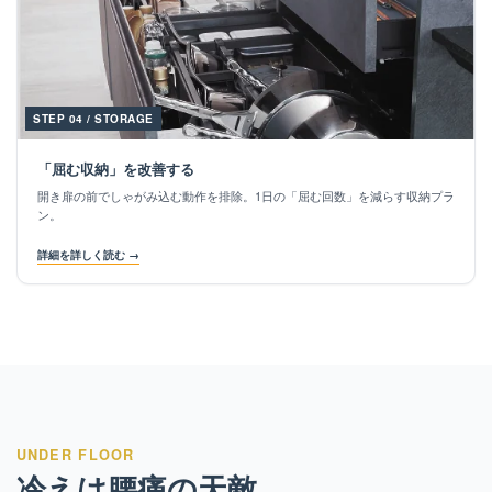
STEP 04 / STORAGE
「屈む収納」を改善する
開き扉の前でしゃがみ込む動作を排除。1日の「屈む回数」を減らす収納プラ
ン。
詳細を詳しく読む →
UNDER FLOOR
冷えは腰痛の天敵。