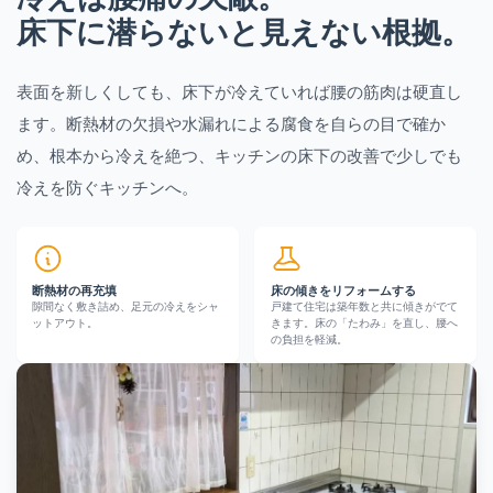
床下に潜らないと見えない根拠。
表面を新しくしても、床下が冷えていれば腰の筋肉は硬直し
ます。断熱材の欠損や水漏れによる腐食を自らの目で確か
め、根本から冷えを絶つ、キッチンの床下の改善で少しでも
冷えを防ぐキッチンへ。
断熱材の再充填
床の傾きをリフォームする
隙間なく敷き詰め、足元の冷えをシャ
戸建て住宅は築年数と共に傾きがでて
ットアウト。
きます。床の「たわみ」を直し、腰へ
の負担を軽減。