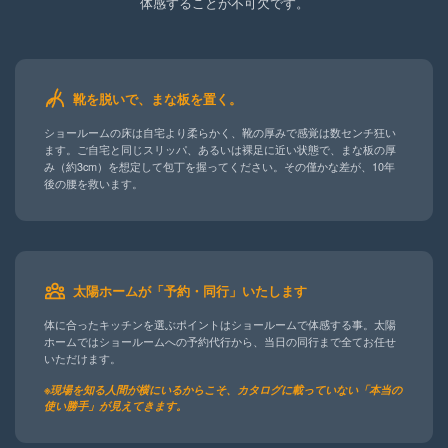
体感することが不可欠です。
靴を脱いで、まな板を置く。
ショールームの床は自宅より柔らかく、靴の厚みで感覚は数センチ狂い
ます。ご自宅と同じスリッパ、あるいは裸足に近い状態で、まな板の厚
み（約3cm）を想定して包丁を握ってください。その僅かな差が、10年
後の腰を救います。
太陽ホームが「予約・同行」いたします
体に合ったキッチンを選ぶポイントはショールームで体感する事。太陽
ホームではショールームへの予約代行から、当日の同行まで全てお任せ
いただけます。
※現場を知る人間が横にいるからこそ、カタログに載っていない「本当の
使い勝手」が見えてきます。