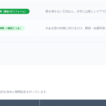
壁を壊さない工法なら、夕方には新しいドアで
間（最短1日リフォーム）
今ある窓の内側に付けるだけ。断熱・結露対策
時間（1箇所につき）
備日を含めた期間設定を行っています。