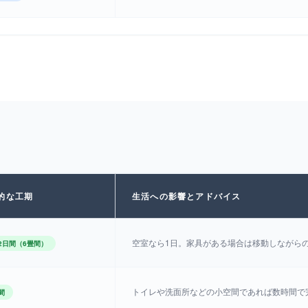
的な工期
生活への影響とアドバイス
空室なら1日。家具がある場合は移動しながら
2日間（6畳間）
トイレや洗面所などの小空間であれば数時間で
間