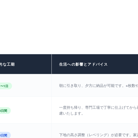
的な工期
生活への影響とアドバイス
朝に引き取り、夕方に納品が可能です。※枚数
〜1日
一度持ち帰り、専門工場で丁寧に仕上げてから
4日間
慮いたします。
下地の高さ調整（レベリング）が必要です。家
3日間