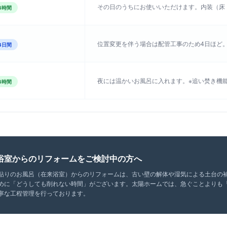
その日のうちにお使いいただけます。内装（床
5時間
位置変更を伴う場合は配管工事のため4日ほど
4日間
夜には温かいお風呂に入れます。※追い焚き機
5時間
浴室からのリフォームをご検討中の方へ
貼りのお風呂（在来浴室）からのリフォームは、古い壁の解体や湿気による土台の
めに「どうしても削れない時間」がございます。太陽ホームでは、急ぐことよりも
寧な工程管理を行っております。