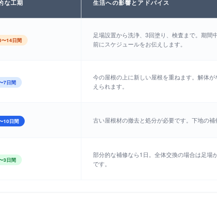
的な工期
生活への影響とアドバイス
足場設置から洗浄、3回塗り、検査まで。期間
0〜14日間
前にスケジュールをお伝えします。
今の屋根の上に新しい屋根を重ねます。解体が
〜7日間
えられます。
古い屋根材の撤去と処分が必要です。下地の補
〜10日間
部分的な補修なら1日。全体交換の場合は足場
〜3日間
です。