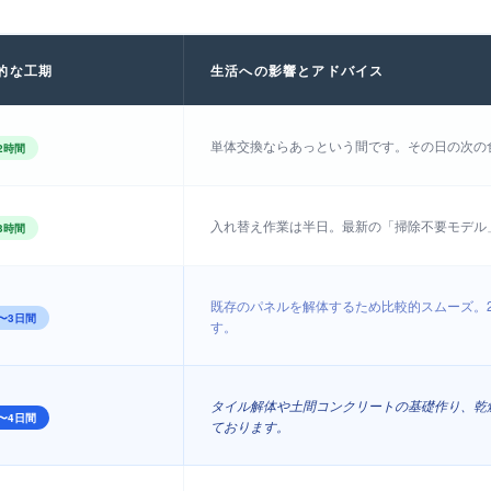
的な工期
生活への影響とアドバイス
単体交換ならあっという間です。その日の次の
2時間
入れ替え作業は半日。最新の「掃除不要モデル
3時間
既存のパネルを解体するため比較的スムーズ。
〜3日間
す。
タイル解体や土間コンクリートの基礎作り、乾
〜4日間
ております。