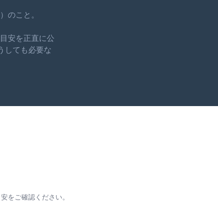
）のこと。
目安を正直に公
うしても必要な
目安をご確認ください。