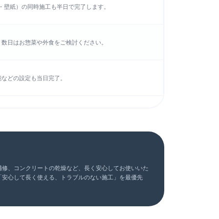
・壁紙）の同時施工も半日で完了します。
。数日はお惣菜や外食をご検討ください。
能などの設定も当日完了。
補修、コンクリートの乾燥など、長く安心してお使いいた
「安心して長く使える、トラブルのない施工」を最優先