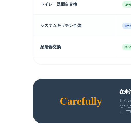
トイレ・洗面台交換
2〜
システムキッチン全体
2〜
給湯器交換
3〜
在来
Carefully
タイル
だくた
し、丁