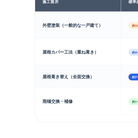
施工箇所
標準
外壁塗装（一般的な一戸建て）
約1
屋根カバー工法（重ね葺き）
約4
屋根葺き替え（全面交換）
約7
雨樋交換・補修
約1