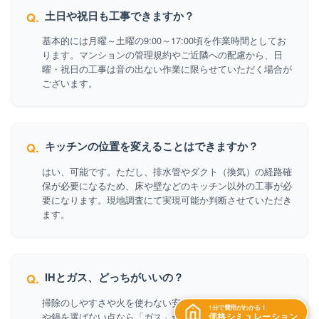
土日や祝日も工事できますか？
Q.
基本的には月曜～土曜の9:00～17:00頃を作業時間としてお
ります。マンションの管理規約やご近隣への配慮から、日
曜・祝日の工事は音の出ない作業に限らせていただく場合が
ございます。
キッチンの位置を変えることはできますか？
Q.
はい、可能です。ただし、排水管やダクト（換気）の経路確
保が必要になるため、床や壁などのキッチン以外の工事が必
要になります。現地調査にて実現可能か判断させていただき
ます。
IHとガス、どっちがいいの？
Q.
掃除のしやすさや火を使わない安全性なら「IH」、強い火力
1分で費用がわかる！
価格シミュレーション
や鍋を選ばない点なら「ガス」が人気です。現在のライフス