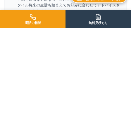
タイル将来の生活も踏まえてお好みに合わせてアドバイスさ
せていただきます。
電話で相談
無料見積もり
「毎日の料理が楽しくなる、理想のキッチン選び
を太陽ホームがサポートします。」
太陽ホームでは、すべての「お客様の声・質問」に代表・奥村が直接
向き合っています。