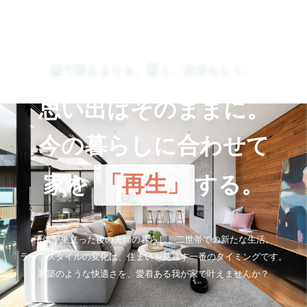
建て替えよりも、賢く、自分らしく。
思い出はそのままに。
今の暮らしに合わせて
家を
「再生」
する。
子供が巣立った後の夫婦の暮らし、二世帯での新たな生活。
ライフスタイルの変化は、住まいを見直す一番のタイミングです。
新築のような快適さを、愛着ある我が家で叶えませんか？