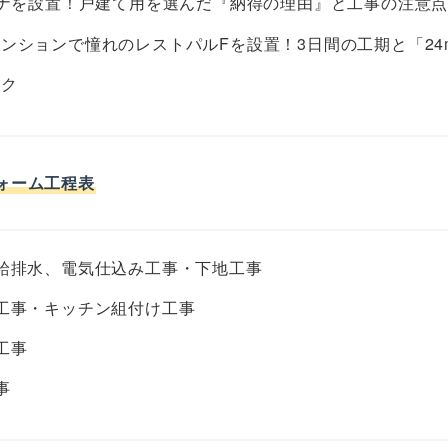
ザナを設置！戸建て用を選んだ『納得の理由』と工事の注意
ンションで憧れのレストパルFを設置！3日間の工期と「24
ック
ォーム工程表
給排水、電気仕込み工事・下地工事
工事・キッチン組付け工事
工事
事