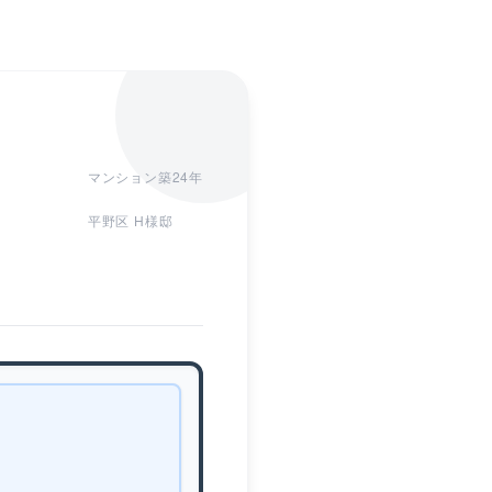
マンション築24年
平野区 H様邸