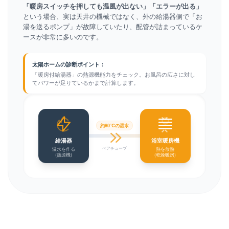
「暖房スイッチを押しても温風が出ない」「エラーが出る」
という場合、実は天井の機械ではなく、外の給湯器側で「お
湯を送るポンプ」が故障していたり、配管が詰まっているケ
ースが非常に多いのです。
太陽ホームの診断ポイント：
「暖房付給湯器」の熱源機能力をチェック。お風呂の広さに対し
てパワーが足りているかまで計算します。
約80℃の温水
給湯器
浴室暖房機
ペアチューブ
温水を作る
熱を放熱
(熱源機)
(乾燥暖房)