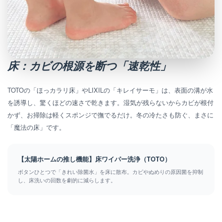
床：カビの根源を断つ「速乾性」
TOTOの「ほっカラリ床」やLIXILの「キレイサーモ」は、表面の溝が水
を誘導し、驚くほどの速さで乾きます。湿気が残らないからカビが根付
かず、お掃除は軽くスポンジで撫でるだけ。冬の冷たさも防ぐ、まさに
「魔法の床」です。
【太陽ホームの推し機能】床ワイパー洗浄（TOTO）
ボタンひとつで「きれい除菌水」を床に散布。カビやぬめりの原因菌を抑制
し、床洗いの回数を劇的に減らします。