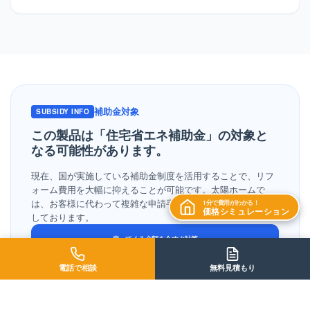
補助金対象
SUBSIDY INFO
この製品は「住宅省エネ補助金」の
対象と
なる可能性があります。
現在、国が実施している補助金制度を活用することで、リフ
ォーム費用を大幅に抑えることが可能です。太陽ホームで
は、お客様に代わって複雑な申請手続きをすべて無料で代行
1分で費用がわかる！
価格シミュレーション
しております。
戻ってくる金額を今すぐ計算
補助金シミュレーター
電話で相談
無料見積もり
制度の概要・対象条件
※予算の上限に達し次第終了となります。